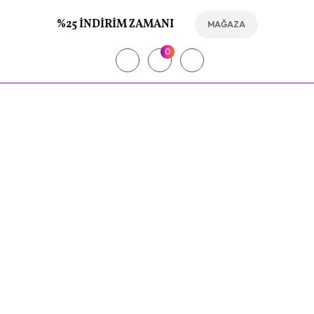
%25 İNDIRIM ZAMANI
MAĞAZA
0