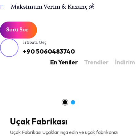
Maksimum Verim & Kazanç 💰
Soru Sor
İrtibata Geç
+90 5060483740
En Yeniler
Trendler
İndirim
Uçak Fabrikası
Uçak Fabrikası Uçaklar inşa edin ve uçak fabrikanızı