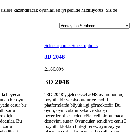
zlere kazandıracak oyunları en iyi şekilde hazırlıyoruz. Siz de
Select options
Select options
3D 2048
2.166,00
₺
3D 2048
arda heyecan
“3D 2048”, geleneksel 2048 oyununun üç
sunan bir oyun.
boyutlu bir versiyonudur ve mobil
yada cesur bir
platformlarda büyük ilgi görmektedir. Bu
tli zorlu
oyun, oyuncuların zeka ve strateji
mek için
becerilerini test eden eğlenceli bir bulmaca
dadırlar. Bu
deneyimi sunar. Oyuncular, renkli ve canlı 3
, zorlu
boyutlu blokları birleştirerek, aynı sayıya
ıyla dikkat
ulaşmaya çalışırlar. Ancak, bu sefer oyun