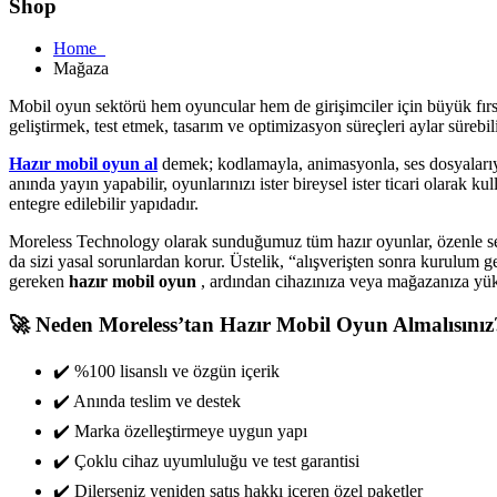
Shop
Home
Mağaza
Mobil oyun sektörü hem oyuncular hem de girişimciler için büyük fırsa
geliştirmek, test etmek, tasarım ve optimizasyon süreçleri aylar sürebi
Hazır mobil oyun al
demek; kodlamayla, animasyonla, ses dosyalarıyl
anında yayın yapabilir, oyunlarınızı ister bireysel ister ticari olarak k
entegre edilebilir yapıdadır.
Moreless Technology olarak sunduğumuz tüm hazır oyunlar, özenle seçilm
da sizi yasal sorunlardan korur. Üstelik, “alışverişten sonra kurulum
gereken
hazır mobil oyun
, ardından cihazınıza veya mağazanıza yü
🚀 Neden Moreless’tan Hazır Mobil Oyun Almalısınız
✔️ %100 lisanslı ve özgün içerik
✔️ Anında teslim ve destek
✔️ Marka özelleştirmeye uygun yapı
✔️ Çoklu cihaz uyumluluğu ve test garantisi
✔️ Dilerseniz yeniden satış hakkı içeren özel paketler