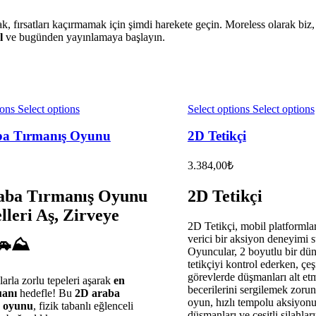
rsatları kaçırmamak için şimdi harekete geçin. Moreless olarak biz, si
l
ve bugünden yayınlamaya başlayın.
ions
Select options
Select options
Select options
ba Tırmanış Oyunu
2D Tetikçi
3.384,00
₺
aba Tırmanış Oyunu
2D Tetikçi
lleri Aş, Zirveye
2D Tetikçi, mobil platforml
verici bir aksiyon deneyimi 
🚗⛰️
Oyuncular, 2 boyutlu bir dün
tetikçiyi kontrol ederken, çeşi
görevlerde düşmanları alt et
larla zorlu tepeleri aşarak
en
becerilerini sergilemek zorun
uanı
hedefle! Bu
2D araba
oyun, hızlı tempolu aksiyonu
 oyunu
, fizik tabanlı eğlenceli
düşmanları ve çeşitli silahlar