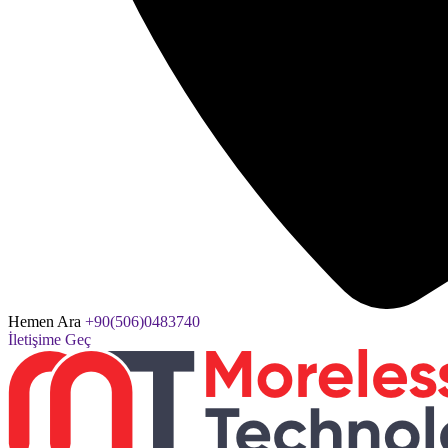
Hemen Ara
+90(506)0483740
İletişime Geç