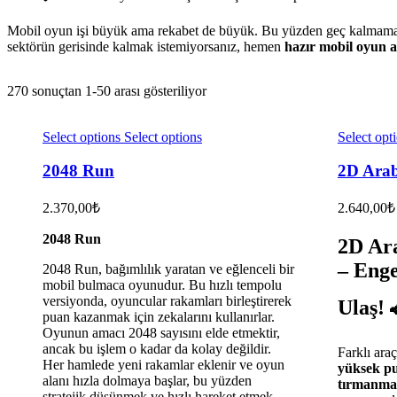
Mobil oyun işi büyük ama rekabet de büyük. Bu yüzden geç kalmamak, fı
sektörün gerisinde kalmak istemiyorsanız, hemen
hazır mobil oyun a
270 sonuçtan 1-50 arası gösteriliyor
Select options
Select options
Select opt
2048 Run
2D Ara
2.370,00
₺
2.640,00
₺
2048 Run
2D Ar
– Enge
2048 Run, bağımlılık yaratan ve eğlenceli bir
mobil bulmaca oyunudur. Bu hızlı tempolu
versiyonda, oyuncular rakamları birleştirerek
Ulaş! 
puan kazanmak için zekalarını kullanırlar.
Oyunun amacı 2048 sayısını elde etmektir,
ancak bu işlem o kadar da kolay değildir.
Farklı araç
Her hamlede yeni rakamlar eklenir ve oyun
yüksek p
alanı hızla dolmaya başlar, bu yüzden
tırmanma
stratejik düşünmek ve hızlı hareket etmek