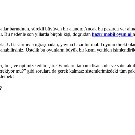
tlar barındıran, sürekli büyüyen bir alandır. Ancak bu pazarda yer alm
lir. Bu nedenle son yıllarda birçok kişi, doğrudan
hazır mobil oyun al
m
a, UI tasarımıyla uğraşmadan, yayına hazır bir mobil oyunu direkt ola
ullanabilirsiniz. Üstelik bu oyunların büyük bir kısmı yeniden isimlendiril
iş ve optimize edilmiştir. Oyunların tamamı lisanslıdır ve satın aldıkta
 gerekiyor mu?” gibi sorulara da gerek kalmaz; sistemlerimizdeki tüm pa
klemek!
?