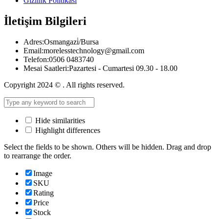
Gizlilik Politikası
İletişim Bilgileri
Adres:
Osmangazi̇/Bursa
Email:
morelesstechnology@gmail.com
Telefon:
0506 0483740
Mesai Saatleri:
Pazartesi - Cumartesi 09.30 - 18.00
Copyright 2024 © . All rights reserved.
Hide similarities
Highlight differences
Select the fields to be shown. Others will be hidden. Drag and drop
to rearrange the order.
Image
SKU
Rating
Price
Stock