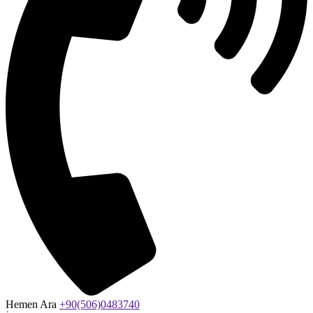
Hemen Ara
+90(506)0483740