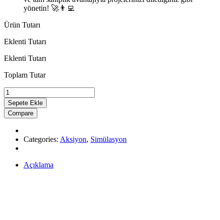
yönetin! 🚀👨‍💻
Ürün Tutarı
Eklenti Tutarı
Eklenti Tutarı
Toplam Tutar
Evden
Kaçış
Sepete Ekle
quantity
Compare
Categories:
Aksiyon
,
Simülasyon
Açıklama