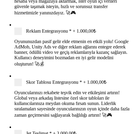
hesaba veya mağazaya aktarmak, ister oyun içi verileri
güvenle taşımak isteyin, hızlı ve sorunsuz transfer
hizmetimizle yanınızdayız. 🚀🎮
Reklam Entegrasyonu
*
+
1.000,00₺
Oyununuzdan pasif gelir elde etmenin en etkili yolu! Google
AdMob, Unity Ads ve diğer reklam ağlarını entegre ederek
banner, ödüllü video ve geçiş reklamlarıyla kazanç sağlayın.
Kullanıcı deneyimini bozmadan en iyi gelir modelini
oluşturun! 🚀💰
Skor Tablosu Entegrasyonu
*
+
1.000,00₺
Oyuncularınızı rekabete teşvik edin ve etkileşimi artırın!
Global veya arkadaş listesine özel skor tabloları ile
kullanıcılarınıza meydan okuma fırsatı sunun. Liderlik
sıralamaları sayesinde oyuncularınızın oyun içinde daha fazla
zaman geçirmesini sağlayarak bağlılığı artırın! 🚀🎮
Jet Teslimat
*
+
3.000,00₺