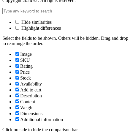
Copyright 2024 © . All rights reserved.
Hide similarities
Highlight differences
Select the fields to be shown. Others will be hidden. Drag and drop
to rearrange the order.
Image
SKU
Rating
Price
Stock
Availability
Add to cart
Description
Content
Weight
Dimensions
Additional information
Click outside to hide the comparison bar