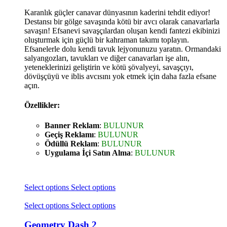
Karanlık güçler canavar dünyasının kaderini tehdit ediyor!
Destansı bir gölge savaşında kötü bir avcı olarak canavarlarla
savaşın! Efsanevi savaşçılardan oluşan kendi fantezi ekibinizi
oluşturmak için güçlü bir kahraman takımı toplayın.
Efsanelerle dolu kendi tavuk lejyonunuzu yaratın. Ormandaki
salyangozları, tavukları ve diğer canavarları işe alın,
yeteneklerinizi geliştirin ve kötü şövalyeyi, savaşçıyı,
dövüşçüyü ve iblis avcısını yok etmek için daha fazla efsane
açın.
Özellikler:
Banner Reklam
:
BULUNUR
Geçiş Reklamı
:
BULUNUR
Ödüllü Reklam
:
BULUNUR
Uygulama İçi Satın Alma
:
BULUNUR
Select options
Select options
Select options
Select options
Geometry Dash 2