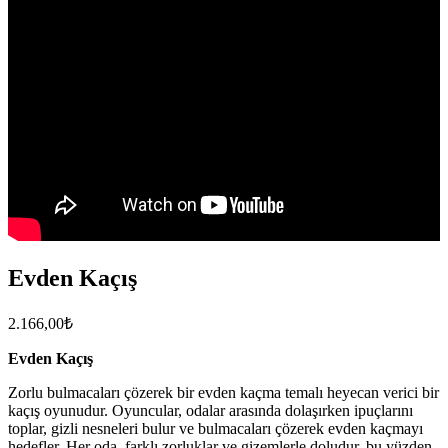
Evden Kaçış
2.166,00
₺
Evden Kaçış
Zorlu bulmacaları çözerek bir evden kaçma temalı heyecan verici bir
kaçış oyunudur. Oyuncular, odalar arasında dolaşırken ipuçlarını
toplar, gizli nesneleri bulur ve bulmacaları çözerek evden kaçmayı
hedefler. Her oda, farklı zorluklar ve gizemlerle doludur, bu yüzden