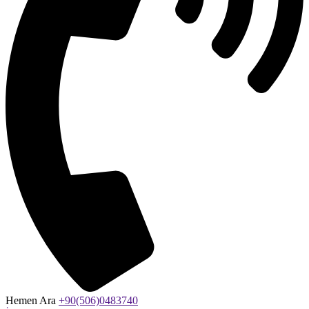
Hemen Ara
+90(506)0483740