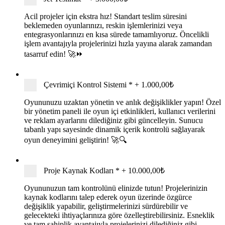
Acil projeler için ekstra hız! Standart teslim süresini
beklemeden oyunlarınızı, reskin işlemlerinizi veya
entegrasyonlarınızı en kısa sürede tamamlıyoruz. Öncelikli
işlem avantajıyla projelerinizi hızla yayına alarak zamandan
tasarruf edin! 🚀⏩
Çevrimiçi Kontrol Sistemi
*
+
1.000,00₺
Oyununuzu uzaktan yönetin ve anlık değişiklikler yapın! Özel
bir yönetim paneli ile oyun içi etkinlikleri, kullanıcı verilerini
ve reklam ayarlarını dilediğiniz gibi güncelleyin. Sunucu
tabanlı yapı sayesinde dinamik içerik kontrolü sağlayarak
oyun deneyimini geliştirin! 🚀🔍
Proje Kaynak Kodları
*
+
10.000,00₺
Oyununuzun tam kontrolünü elinizde tutun! Projelerinizin
kaynak kodlarını talep ederek oyun üzerinde özgürce
değişiklik yapabilir, geliştirmelerinizi sürdürebilir ve
gelecekteki ihtiyaçlarınıza göre özelleştirebilirsiniz. Esneklik
ve tam sahiplik avantajıyla projelerinizi dilediğiniz gibi